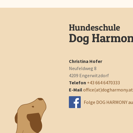
Hundeschule
Dog Harmo
Christina Hofer
Neufeldweg 8
4209 Engerwitzdorf
Telefon
+43 664 6470333‬
E-Mail
office(at)dogharmony.at
Folge DOG HARMONY au