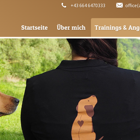
+43 664 6470333‬
office
Startseite
Über mich
Trainings & Ang